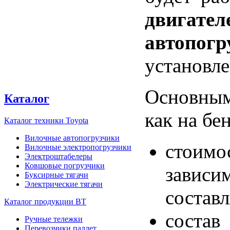
двигател
автопогр
установле
Основным
Каталог
как на бе
Каталог техники Toyota
Вилочные автопогрузчики
стоим
Вилочные электропогрузчики
Электроштабелеры
Ковшовые погрузчики
зависи
Буксирные тягачи
Электрические тягачи
состав
Каталог продукции BT
состав
Ручные тележки
Перевозчики паллет