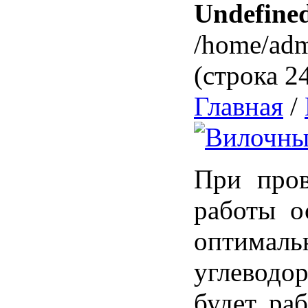
Undefined
/home/adm
(строка 2
Главная
/
При пров
работы о
оптималь
углеводор
будет ра