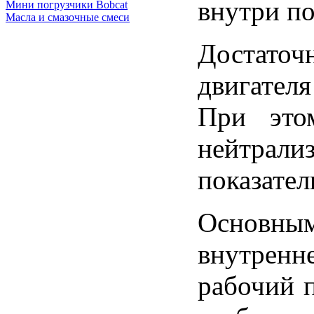
внутри п
Мини погрузчики Bobcat
Масла и смазочные смеси
Достаточ
двигател
При этом
нейтрали
показател
Основным
внутренне
рабочий п