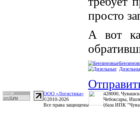
требует п
просто за
А вот к
обративши
Бензинов
Дизельны
Отправить
ООО «Логистика»
428000, Чувашск
©2010-2026
Чебоксары, Ишле
Все права защищены
(база ИПК "Чува