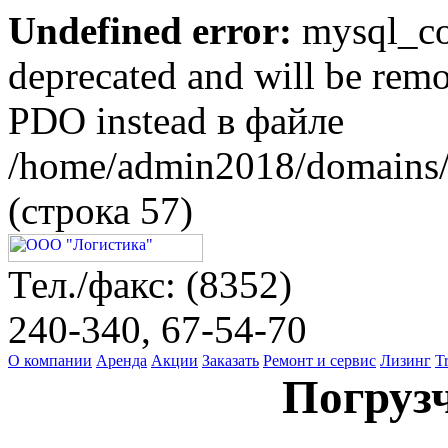
Undefined error:
mysql_con
deprecated and will be remo
PDO instead в файле
/home/admin2018/domains/l
(строка 57)
Тел./факс: (8352)
240-340, 67-54-70
О компании
Аренда
Акции
Заказать
Ремонт и сервис
Лизинг
T
Погруз