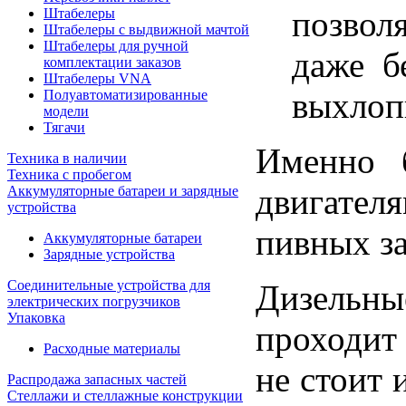
позвол
Штабелеры
Штабелеры с выдвижной мачтой
Штабелеры для ручной
даже б
комплектации заказов
Штабелеры VNA
выхлоп
Полуавтоматизированные
модели
Тягачи
Именно б
Техника в наличии
Техника с пробегом
двигател
Аккумуляторные батареи и зарядные
устройства
пивных за
Аккумуляторные батареи
Зарядные устройства
Соединительные устройства для
Дизельны
электрических погрузчиков
Упаковка
проходит 
Расходные материалы
не стоит 
Распродажа запасных частей
Стеллажи и стеллажные конструкции