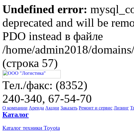
Undefined error:
mysql_con
deprecated and will be remo
PDO instead в файле
/home/admin2018/domains/l
(строка 57)
Тел./факс: (8352)
240-340, 67-54-70
О компании
Аренда
Акции
Заказать
Ремонт и сервис
Лизинг
T
Каталог
Каталог техники Toyota